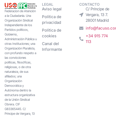
LEGAL
CONTACTO
Aviso legal
C/ Príncipe de
Federacion de Atención
Vergara, 13 7.
a la Ciudadanía. Una
Política de
28001 Madrid
Organización Sindical
privacidad
Independiente de los
info@facuso.c
Partidos políticos,
Política de
Gobierno,
cookies
+34 915 774
Administración Pública u
113
Canal del
otras Instituciones; una
Organización Pluralista,
Informante
con profundo respeto a
las convicciones
políticas, filosóficas,
religiosas, o de otra
naturaleza, de sus
afiliados; una
Organización
Democrática y
Autónoma dentro la
estructura organizativa
de la Unión Sindical
Obrera. CIF
G83365445. C/
Principe de Vergara, 13