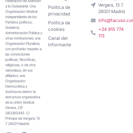
Federacion de Atención
Vergara, 13 7.
a la Ciudadanía. Una
Política de
28001 Madrid
Organización Sindical
privacidad
Independiente de los
info@facuso.c
Partidos políticos,
Política de
Gobierno,
cookies
+34 915 774
Administración Pública u
113
Canal del
otras Instituciones; una
Organización Pluralista,
Informante
con profundo respeto a
las convicciones
políticas, filosóficas,
religiosas, o de otra
naturaleza, de sus
afiliados; una
Organización
Democrática y
Autónoma dentro la
estructura organizativa
de la Unión Sindical
Obrera. CIF
G83365445. C/
Principe de Vergara, 13
7 28001 Madrid.