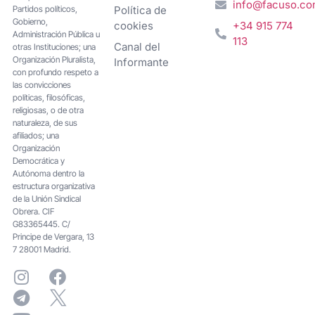
info@facuso.c
Partidos políticos,
Política de
Gobierno,
cookies
+34 915 774
Administración Pública u
113
Canal del
otras Instituciones; una
Organización Pluralista,
Informante
con profundo respeto a
las convicciones
políticas, filosóficas,
religiosas, o de otra
naturaleza, de sus
afiliados; una
Organización
Democrática y
Autónoma dentro la
estructura organizativa
de la Unión Sindical
Obrera. CIF
G83365445. C/
Principe de Vergara, 13
7 28001 Madrid.