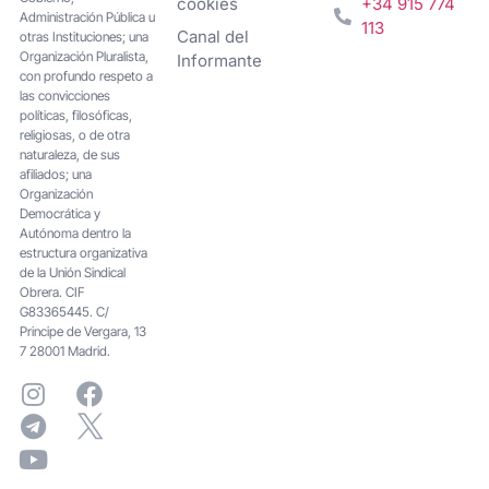
cookies
+34 915 774
Administración Pública u
113
Canal del
otras Instituciones; una
Organización Pluralista,
Informante
con profundo respeto a
las convicciones
políticas, filosóficas,
religiosas, o de otra
naturaleza, de sus
afiliados; una
Organización
Democrática y
Autónoma dentro la
estructura organizativa
de la Unión Sindical
Obrera. CIF
G83365445. C/
Principe de Vergara, 13
7 28001 Madrid.