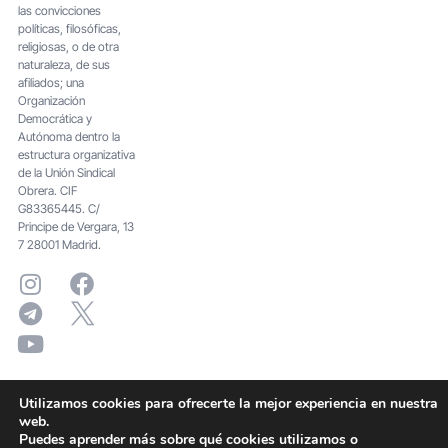
las convicciones
políticas, filosóficas,
religiosas, o de otra
naturaleza, de sus
afiliados; una
Organización
Democrática y
Autónoma dentro la
estructura organizativa
de la Unión Sindical
Obrera. CIF
G83365445. C/
Principe de Vergara, 13
7 28001 Madrid.
Utilizamos cookies para ofrecerte la mejor experiencia en nuestra
web.
Puedes aprender más sobre qué cookies utilizamos o