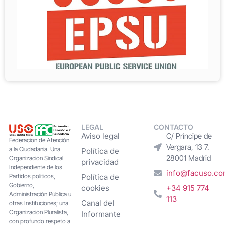
LEGAL
CONTACTO
Aviso legal
C/ Príncipe de
Federacion de Atención
Vergara, 13 7.
a la Ciudadanía. Una
Política de
28001 Madrid
Organización Sindical
privacidad
Independiente de los
info@facuso.c
Partidos políticos,
Política de
Gobierno,
cookies
+34 915 774
Administración Pública u
113
Canal del
otras Instituciones; una
Organización Pluralista,
Informante
con profundo respeto a