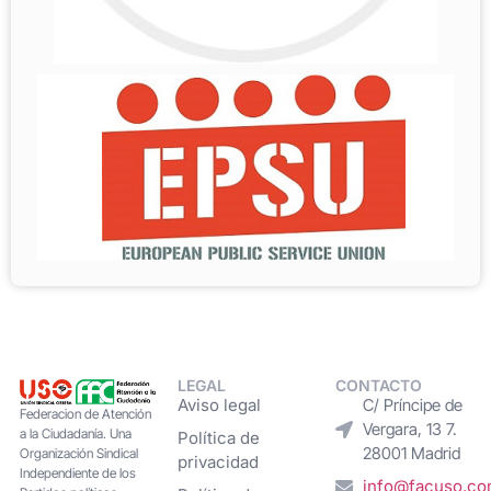
LEGAL
CONTACTO
Aviso legal
C/ Príncipe de
Federacion de Atención
Vergara, 13 7.
a la Ciudadanía. Una
Política de
28001 Madrid
Organización Sindical
privacidad
Independiente de los
info@facuso.c