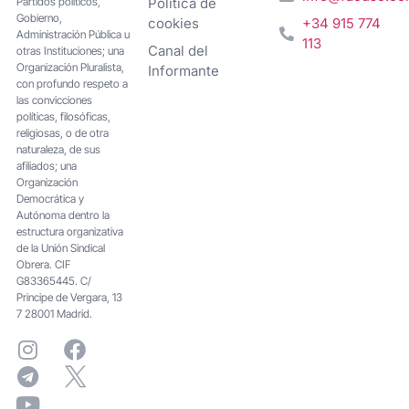
Partidos políticos,
Política de
Gobierno,
cookies
+34 915 774
Administración Pública u
113
Canal del
otras Instituciones; una
Organización Pluralista,
Informante
con profundo respeto a
las convicciones
políticas, filosóficas,
religiosas, o de otra
naturaleza, de sus
afiliados; una
Organización
Democrática y
Autónoma dentro la
estructura organizativa
de la Unión Sindical
Obrera. CIF
G83365445. C/
Principe de Vergara, 13
7 28001 Madrid.