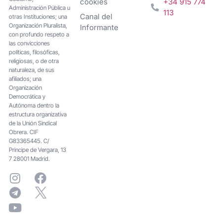
cookies
+34 915 774
Administración Pública u
113
Canal del
otras Instituciones; una
Organización Pluralista,
Informante
con profundo respeto a
las convicciones
políticas, filosóficas,
religiosas, o de otra
naturaleza, de sus
afiliados; una
Organización
Democrática y
Autónoma dentro la
estructura organizativa
de la Unión Sindical
Obrera. CIF
G83365445. C/
Principe de Vergara, 13
7 28001 Madrid.