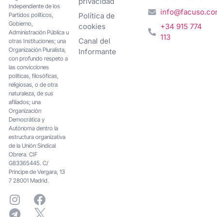
privacidad
Independiente de los
info@facuso.c
Partidos políticos,
Política de
Gobierno,
cookies
+34 915 774
Administración Pública u
113
Canal del
otras Instituciones; una
Organización Pluralista,
Informante
con profundo respeto a
las convicciones
políticas, filosóficas,
religiosas, o de otra
naturaleza, de sus
afiliados; una
Organización
Democrática y
Autónoma dentro la
estructura organizativa
de la Unión Sindical
Obrera. CIF
G83365445. C/
Principe de Vergara, 13
7 28001 Madrid.