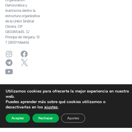
Democrática y
Autónoma dentro la
estructura organizativa
de la Unión Sindical
Obrera. CIF
G83365445. C/
Principe de Vergara, 13
7 28001 Madrid.
Utilizamos cookies para ofrecerte la mejor experiencia en nuestra
web.
Puedes aprender más sobre qué cookies utilizamos o
desactivarlas en los
ajustes
.
Aceptar
Rechazar
Ajustes