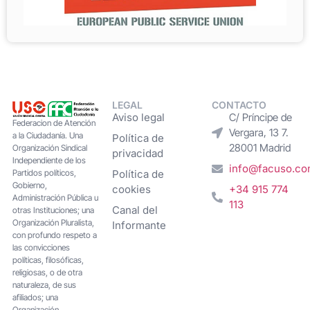
LEGAL
CONTACTO
Aviso legal
C/ Príncipe de
Federacion de Atención
Vergara, 13 7.
a la Ciudadanía. Una
Política de
28001 Madrid
Organización Sindical
privacidad
Independiente de los
info@facuso.c
Partidos políticos,
Política de
Gobierno,
cookies
+34 915 774
Administración Pública u
113
Canal del
otras Instituciones; una
Organización Pluralista,
Informante
con profundo respeto a
las convicciones
políticas, filosóficas,
religiosas, o de otra
naturaleza, de sus
afiliados; una
Organización