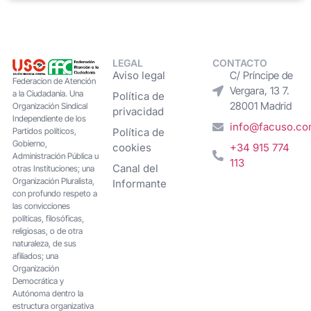
LEGAL
CONTACTO
Aviso legal
C/ Príncipe de
Federacion de Atención
Vergara, 13 7.
a la Ciudadanía. Una
Política de
28001 Madrid
Organización Sindical
privacidad
Independiente de los
info@facuso.c
Partidos políticos,
Política de
Gobierno,
cookies
+34 915 774
Administración Pública u
113
Canal del
otras Instituciones; una
Organización Pluralista,
Informante
con profundo respeto a
las convicciones
políticas, filosóficas,
religiosas, o de otra
naturaleza, de sus
afiliados; una
Organización
Democrática y
Autónoma dentro la
estructura organizativa