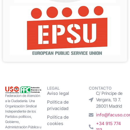
LEGAL
CONTACTO
Aviso legal
C/ Príncipe de
Federacion de Atención
Vergara, 13 7.
a la Ciudadanía. Una
Política de
28001 Madrid
Organización Sindical
privacidad
Independiente de los
info@facuso.c
Partidos políticos,
Política de
Gobierno,
cookies
+34 915 774
Administración Pública u
113