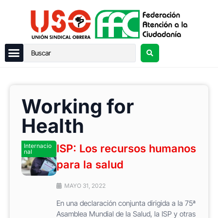
Working for
Health
Internacio
ISP: Los recursos humanos
nal
para la salud
MAYO 31, 2022
En una declaración conjunta dirigida a la 75ª
Asamblea Mundial de la Salud, la ISP y otras