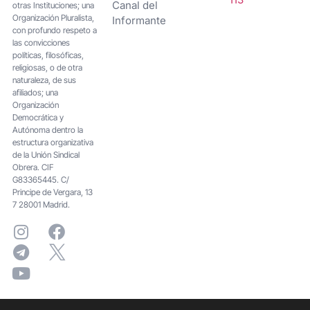
Canal del
otras Instituciones; una
Organización Pluralista,
Informante
con profundo respeto a
las convicciones
políticas, filosóficas,
religiosas, o de otra
naturaleza, de sus
afiliados; una
Organización
Democrática y
Autónoma dentro la
estructura organizativa
de la Unión Sindical
Obrera. CIF
G83365445. C/
Principe de Vergara, 13
7 28001 Madrid.