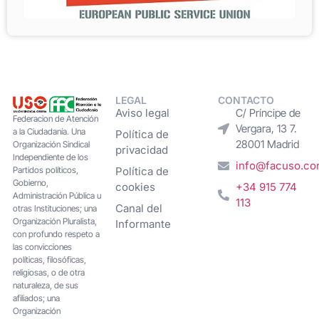
LEGAL
CONTACTO
Aviso legal
C/ Príncipe de
Federacion de Atención
Vergara, 13 7.
a la Ciudadanía. Una
Política de
28001 Madrid
Organización Sindical
privacidad
Independiente de los
info@facuso.c
Partidos políticos,
Política de
Gobierno,
cookies
+34 915 774
Administración Pública u
113
Canal del
otras Instituciones; una
Organización Pluralista,
Informante
con profundo respeto a
las convicciones
políticas, filosóficas,
religiosas, o de otra
naturaleza, de sus
afiliados; una
Organización