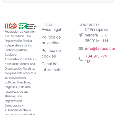
LEGAL
CONTACTO
Aviso legal
C/ Príncipe de
Federacion de Atención
Vergara, 13 7.
a la Ciudadanía. Una
Política de
28001 Madrid
Organización Sindical
privacidad
Independiente de los
info@facuso.c
Partidos políticos,
Política de
Gobierno,
cookies
+34 915 774
Administración Pública u
113
Canal del
otras Instituciones; una
Organización Pluralista,
Informante
con profundo respeto a
las convicciones
políticas, filosóficas,
religiosas, o de otra
naturaleza, de sus
afiliados; una
Organización
Democrática y
Autónoma dentro la
estructura organizativa