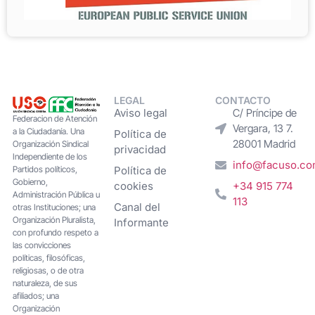
LEGAL
CONTACTO
Aviso legal
C/ Príncipe de
Federacion de Atención
Vergara, 13 7.
a la Ciudadanía. Una
Política de
28001 Madrid
Organización Sindical
privacidad
Independiente de los
info@facuso.c
Partidos políticos,
Política de
Gobierno,
cookies
+34 915 774
Administración Pública u
113
Canal del
otras Instituciones; una
Organización Pluralista,
Informante
con profundo respeto a
las convicciones
políticas, filosóficas,
religiosas, o de otra
naturaleza, de sus
afiliados; una
Organización