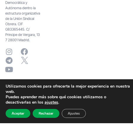
Democrática y
Autónoma dentro la
estructura organizativa
de la Unión Sindical
Obrera. CIF
G83365445. C/
Principe de Vergara, 13
7 28001 Madrid.
Utilizamos cookies para ofrecerte la mejor experiencia en nuestra
web.
Puedes aprender más sobre qué cookies utilizamos o
desactivarlas en los
ajustes
.
Aceptar
Rechazar
Ajustes