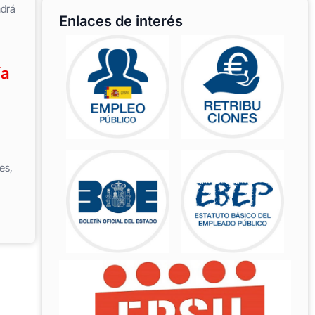
ndrá
Enlaces de interés
ía
es,