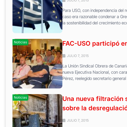
JULIO 7, 2015
Para USO, con independencia del r
caso era razonable condenar a Gre
la sostenibilidad del crecimiento ec
FAC-USO participó en
Noticias
JULIO 7, 2015
La Unión Sindical Obrera de Canaria
nueva Ejecutiva Nacional, con ca
Pérez, reelegido secretario general 
Una nueva filtración 
Noticias
sobre la desregulació
JULIO 7, 2015