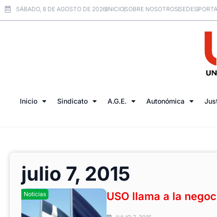
SÁBADO, 8 DE AGOSTO DE 2026
INICIO
SOBRE NOSOTROS
SEDES
PORTA
Inicio
Sindicato
A.G.E.
Autonómica
Jus
julio 7, 2015
USO llama a la negoci
Noticias