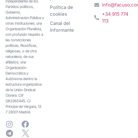
Independiente de los
info@facuso.c
Partidos políticos,
Política de
Gobierno,
cookies
+34 915 774
Administración Pública u
113
Canal del
otras Instituciones; una
Organización Pluralista,
Informante
con profundo respeto a
las convicciones
políticas, filosóficas,
religiosas, o de otra
naturaleza, de sus
afiliados; una
Organización
Democrática y
Autónoma dentro la
estructura organizativa
de la Unión Sindical
Obrera. CIF
G83365445. C/
Principe de Vergara, 13
7 28001 Madrid.