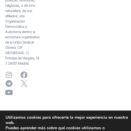
políticas, filosóficas,
religiosas, o de otra
naturaleza, de sus
afiliados; una
Organización
Democrática y
Autónoma dentro la
estructura organizativa
de la Unión Sindical
Obrera. CIF
G83365445. C/
Principe de Vergara, 13
7 28001 Madrid.
Utilizamos cookies para ofrecerte la mejor experiencia en nuestra
web.
Puedes aprender más sobre qué cookies utilizamos o