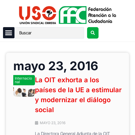
mayo 23, 2016
Internacio
La OIT exhorta a los
nal
países de la UE a estimular
y modernizar el diálogo
social
MAYO 23, 2016
La Directora General Adjunta de la OIT