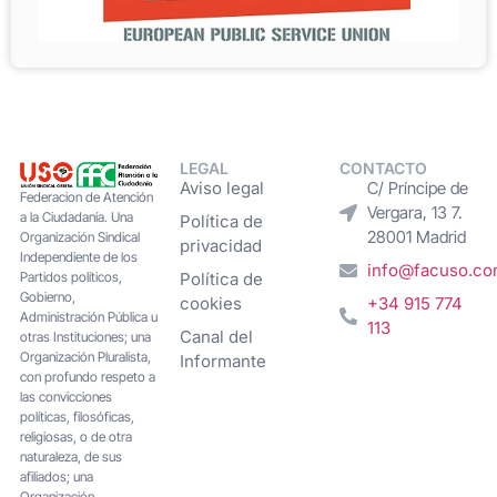
LEGAL
CONTACTO
Aviso legal
C/ Príncipe de
Federacion de Atención
Vergara, 13 7.
a la Ciudadanía. Una
Política de
28001 Madrid
Organización Sindical
privacidad
Independiente de los
info@facuso.c
Partidos políticos,
Política de
Gobierno,
cookies
+34 915 774
Administración Pública u
113
Canal del
otras Instituciones; una
Organización Pluralista,
Informante
con profundo respeto a
las convicciones
políticas, filosóficas,
religiosas, o de otra
naturaleza, de sus
afiliados; una
Organización