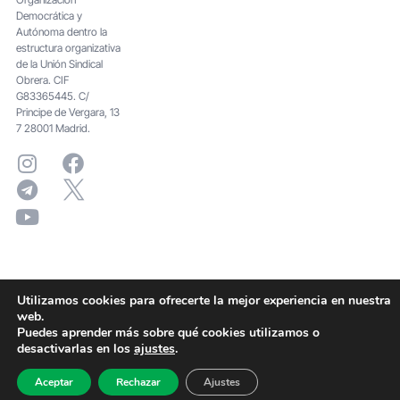
Democrática y
Autónoma dentro la
estructura organizativa
de la Unión Sindical
Obrera. CIF
G83365445. C/
Principe de Vergara, 13
7 28001 Madrid.
Utilizamos cookies para ofrecerte la mejor experiencia en nuestra
web.
Puedes aprender más sobre qué cookies utilizamos o
desactivarlas en los
ajustes
.
Aceptar
Rechazar
Ajustes