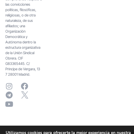
las convicciones
políticas, filosóficas,
religiosas, o de otra
naturaleza, de sus
afiliados; una
Organización
Democrática y
Autónoma dentro la
estructura organizativa
de la Unión Sindical
Obrera. CIF
G83365445. C/
Principe de Vergara, 13
7 28001 Madrid.
Utilizamos cookies para ofrecerte la mejor experiencia en nuestra