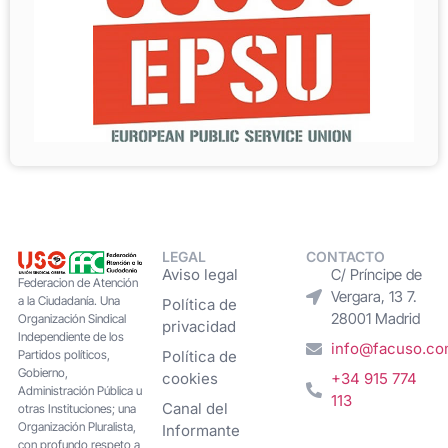
LEGAL
CONTACTO
Aviso legal
C/ Príncipe de
Federacion de Atención
Vergara, 13 7.
a la Ciudadanía. Una
Política de
28001 Madrid
Organización Sindical
privacidad
Independiente de los
info@facuso.c
Partidos políticos,
Política de
Gobierno,
cookies
+34 915 774
Administración Pública u
113
Canal del
otras Instituciones; una
Organización Pluralista,
Informante
con profundo respeto a