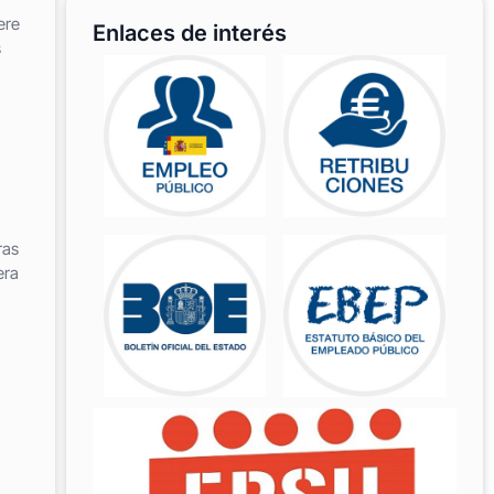
ere
Enlaces de interés
s
ras
era