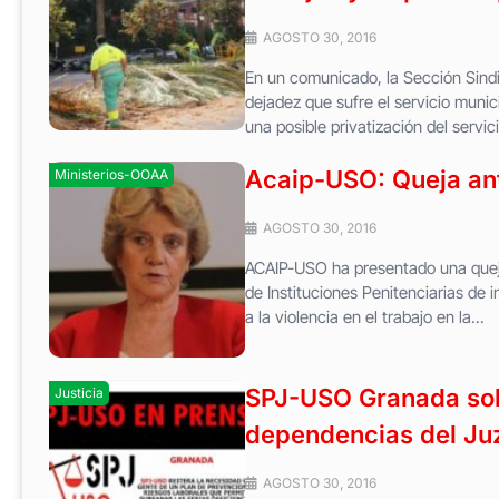
AGOSTO 30, 2016
En un comunicado, la Sección Sindi
dejadez que sufre el servicio munic
una posible privatización del servicio
Acaip-USO: Queja ant
Ministerios-OOAA
AGOSTO 30, 2016
ACAIP-USO ha presentado una queja 
de Instituciones Penitenciarias de 
a la violencia en el trabajo en la...
SPJ-USO Granada solic
Justicia
dependencias del Ju
AGOSTO 30, 2016