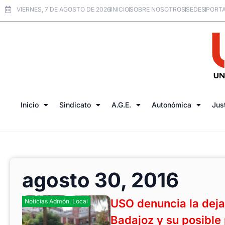
VIERNES, 7 DE AGOSTO DE 2026
INICIO
SOBRE NOSOTROS
SEDES
PORTA
Inicio
Sindicato
A.G.E.
Autonómica
Jus
agosto 30, 2016
USO denuncia la deja
Noticias Admón. Local
Badajoz y su posible 