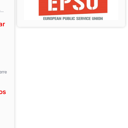
..
ar
erre
os