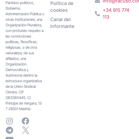
info@facuso.c
Partidos políticos,
Política de
Gobierno,
cookies
+34 915 774
Administración Pública u
113
Canal del
otras Instituciones; una
Organización Pluralista,
Informante
con profundo respeto a
las convicciones
políticas, filosóficas,
religiosas, o de otra
naturaleza, de sus
afiliados; una
Organización
Democrática y
Autónoma dentro la
estructura organizativa
de la Unión Sindical
Obrera. CIF
G83365445. C/
Principe de Vergara, 13
7 28001 Madrid.