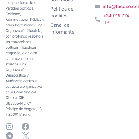
Independiente de los
info@facuso.c
Partidos políticos,
Política de
Gobierno,
cookies
+34 915 774
Administración Pública u
113
Canal del
otras Instituciones; una
Organización Pluralista,
Informante
con profundo respeto a
las convicciones
políticas, filosóficas,
religiosas, o de otra
naturaleza, de sus
afiliados; una
Organización
Democrática y
Autónoma dentro la
estructura organizativa
de la Unión Sindical
Obrera. CIF
G83365445. C/
Principe de Vergara, 13
7 28001 Madrid.