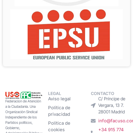
LEGAL
CONTACTO
Aviso legal
C/ Príncipe de
Federacion de Atención
Vergara, 13 7.
a la Ciudadanía. Una
Política de
28001 Madrid
Organización Sindical
privacidad
Independiente de los
info@facuso.c
Partidos políticos,
Política de
Gobierno,
cookies
+34 915 774