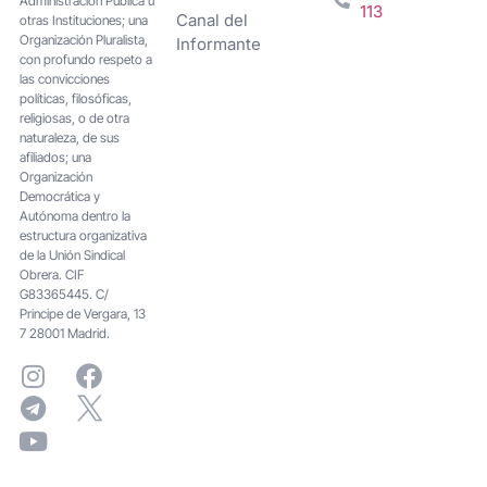
Administración Pública u
113
Canal del
otras Instituciones; una
Organización Pluralista,
Informante
con profundo respeto a
las convicciones
políticas, filosóficas,
religiosas, o de otra
naturaleza, de sus
afiliados; una
Organización
Democrática y
Autónoma dentro la
estructura organizativa
de la Unión Sindical
Obrera. CIF
G83365445. C/
Principe de Vergara, 13
7 28001 Madrid.