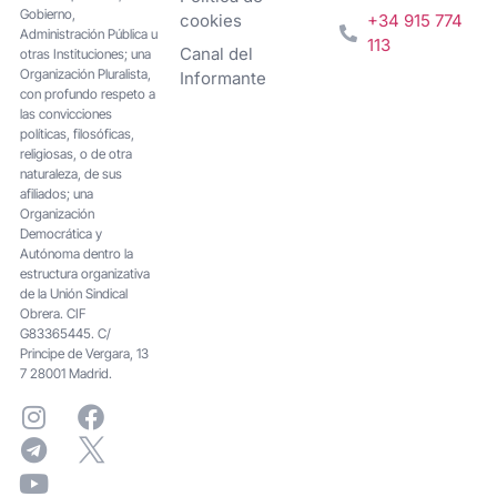
Gobierno,
cookies
+34 915 774
Administración Pública u
113
Canal del
otras Instituciones; una
Organización Pluralista,
Informante
con profundo respeto a
las convicciones
políticas, filosóficas,
religiosas, o de otra
naturaleza, de sus
afiliados; una
Organización
Democrática y
Autónoma dentro la
estructura organizativa
de la Unión Sindical
Obrera. CIF
G83365445. C/
Principe de Vergara, 13
7 28001 Madrid.