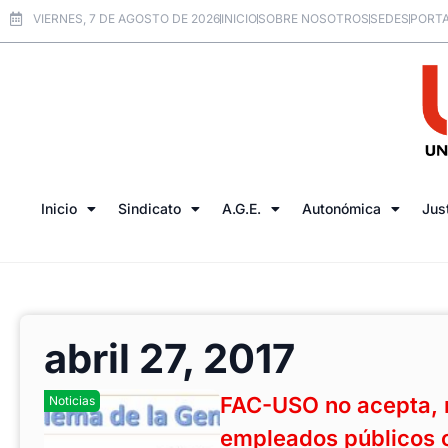
VIERNES, 7 DE AGOSTO DE 2026
INICIO
SOBRE NOSOTROS
SEDES
PORTA
Inicio
Sindicato
A.G.E.
Autonómica
Jus
abril 27, 2017
FAC-USO no acepta, n
Noticias
empleados públicos 