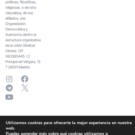
políticas, filosóficas,
religiosas, o de otra
naturaleza, de sus
afiliados; una
Organización
Democrática y
Autónoma dentro la
estructura organizativa
de la Unión Sindical
Obrera. CIF
G83365445. C/
Principe de Vergara, 13
7 28001 Madrid.
Utilizamos cookies para ofrecerte la mejor experiencia en nuestra
web.
Puedes aprender más sobre qué cookies utilizamos o