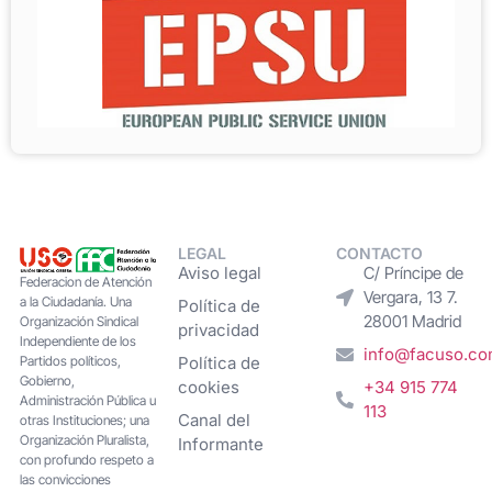
LEGAL
CONTACTO
Aviso legal
C/ Príncipe de
Federacion de Atención
Vergara, 13 7.
a la Ciudadanía. Una
Política de
28001 Madrid
Organización Sindical
privacidad
Independiente de los
info@facuso.c
Partidos políticos,
Política de
Gobierno,
cookies
+34 915 774
Administración Pública u
113
Canal del
otras Instituciones; una
Organización Pluralista,
Informante
con profundo respeto a
las convicciones