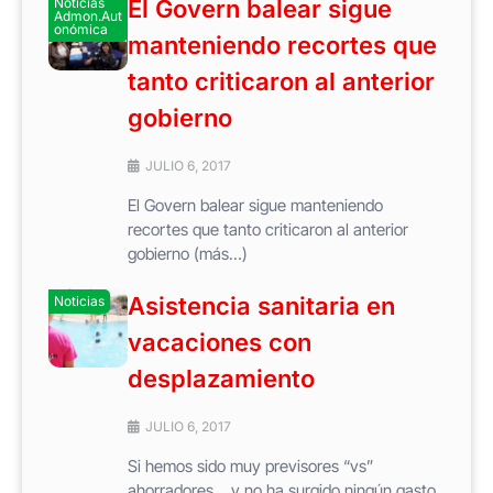
Noticias
El Govern balear sigue
Admon.Aut
onómica
manteniendo recortes que
tanto criticaron al anterior
gobierno
JULIO 6, 2017
El Govern balear sigue manteniendo
recortes que tanto criticaron al anterior
gobierno (más…)
Asistencia sanitaria en
Noticias
vacaciones con
desplazamiento
JULIO 6, 2017
Si hemos sido muy previsores “vs”
ahorradores… y no ha surgido ningún gasto