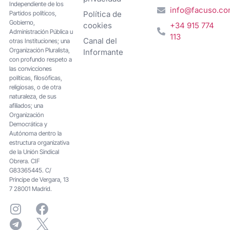
Independiente de los
info@facuso.c
Partidos políticos,
Política de
Gobierno,
cookies
+34 915 774
Administración Pública u
113
Canal del
otras Instituciones; una
Organización Pluralista,
Informante
con profundo respeto a
las convicciones
políticas, filosóficas,
religiosas, o de otra
naturaleza, de sus
afiliados; una
Organización
Democrática y
Autónoma dentro la
estructura organizativa
de la Unión Sindical
Obrera. CIF
G83365445. C/
Principe de Vergara, 13
7 28001 Madrid.