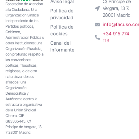
Aviso legal
C/ Príncipe de
Federacion de Atención
Vergara, 13 7.
a la Ciudadanía. Una
Política de
28001 Madrid
Organización Sindical
privacidad
Independiente de los
info@facuso.c
Partidos políticos,
Política de
Gobierno,
cookies
+34 915 774
Administración Pública u
113
Canal del
otras Instituciones; una
Organización Pluralista,
Informante
con profundo respeto a
las convicciones
políticas, filosóficas,
religiosas, o de otra
naturaleza, de sus
afiliados; una
Organización
Democrática y
Autónoma dentro la
estructura organizativa
de la Unión Sindical
Obrera. CIF
G83365445. C/
Principe de Vergara, 13
7 28001 Madrid.