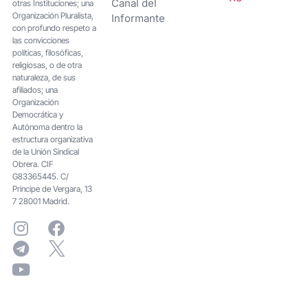
Canal del
otras Instituciones; una
Organización Pluralista,
Informante
con profundo respeto a
las convicciones
políticas, filosóficas,
religiosas, o de otra
naturaleza, de sus
afiliados; una
Organización
Democrática y
Autónoma dentro la
estructura organizativa
de la Unión Sindical
Obrera. CIF
G83365445. C/
Principe de Vergara, 13
7 28001 Madrid.