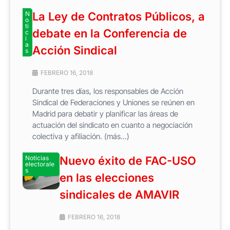
N
La Ley de Contratos Públicos, a
o
ti
debate en la Conferencia de
c
i
a
Acción Sindical
s
FEBRERO 16, 2018
Durante tres días, los responsables de Acción
Sindical de Federaciones y Uniones se reúnen en
Madrid para debatir y planificar las áreas de
actuación del sindicato en cuanto a negociación
colectiva y afiliación. (más…)
Noticias
Nuevo éxito de FAC-USO
electorale
s
en las elecciones
sindicales de AMAVIR
FEBRERO 16, 2018