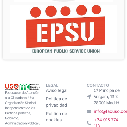
LEGAL
CONTACTO
Aviso legal
C/ Príncipe de
Federacion de Atención
Vergara, 13 7.
a la Ciudadanía. Una
Política de
28001 Madrid
Organización Sindical
privacidad
Independiente de los
info@facuso.c
Partidos políticos,
Política de
Gobierno,
cookies
+34 915 774
Administración Pública u
113