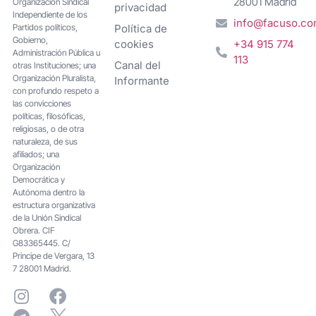
28001 Madrid
Organización Sindical
privacidad
Independiente de los
info@facuso.c
Partidos políticos,
Política de
Gobierno,
cookies
+34 915 774
Administración Pública u
113
Canal del
otras Instituciones; una
Organización Pluralista,
Informante
con profundo respeto a
las convicciones
políticas, filosóficas,
religiosas, o de otra
naturaleza, de sus
afiliados; una
Organización
Democrática y
Autónoma dentro la
estructura organizativa
de la Unión Sindical
Obrera. CIF
G83365445. C/
Principe de Vergara, 13
7 28001 Madrid.