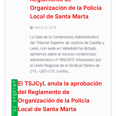
Organización de la Policía
Local de Santa Marta
MAYO 14, 2018
La Sala de lo Contencioso-Administrativo
del Tribunal Superior de Justicia de Castilla y
León, con sede en Valladolid ha dictado
sentencia sobre el recurso contencioso-
administrativo nº 199/2017, interpuesto por
la Unión Regional de la Sindical Obrera de
CYL- USO-CYL contra...
N
El TSJCyL anula la aprobación
oti
ci
del Reglamento de
as
Ad
m
Organización de la Policía
ón
.
Lo
Local de Santa Marta
ca
l