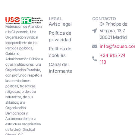
LEGAL
CONTACTO
Aviso legal
C/ Príncipe de
Federacion de Atención
Vergara, 13 7.
a la Ciudadanía. Una
Política de
28001 Madrid
Organización Sindical
privacidad
Independiente de los
info@facuso.c
Partidos políticos,
Política de
Gobierno,
cookies
+34 915 774
Administración Pública u
113
Canal del
otras Instituciones; una
Organización Pluralista,
Informante
con profundo respeto a
las convicciones
políticas, filosóficas,
religiosas, o de otra
naturaleza, de sus
afiliados; una
Organización
Democrática y
Autónoma dentro la
estructura organizativa
de la Unión Sindical
Obrera. CIF