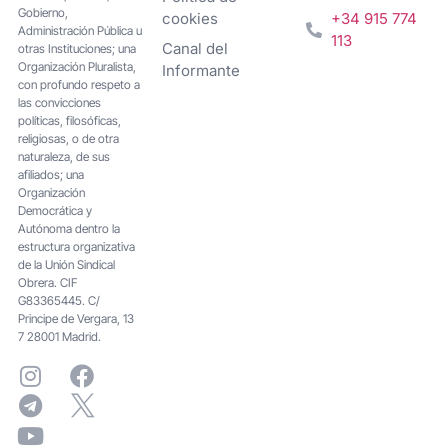
Gobierno,
cookies
+34 915 774
Administración Pública u
113
Canal del
otras Instituciones; una
Organización Pluralista,
Informante
con profundo respeto a
las convicciones
políticas, filosóficas,
religiosas, o de otra
naturaleza, de sus
afiliados; una
Organización
Democrática y
Autónoma dentro la
estructura organizativa
de la Unión Sindical
Obrera. CIF
G83365445. C/
Principe de Vergara, 13
7 28001 Madrid.