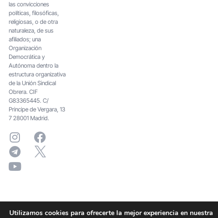
las convicciones
políticas, filosóficas,
religiosas, o de otra
naturaleza, de sus
afiliados; una
Organización
Democrática y
Autónoma dentro la
estructura organizativa
de la Unión Sindical
Obrera. CIF
G83365445. C/
Principe de Vergara, 13
7 28001 Madrid.
Utilizamos cookies para ofrecerte la mejor experiencia en nuestra