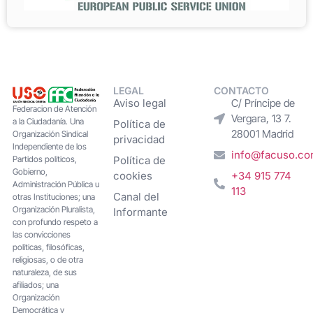
LEGAL
CONTACTO
Aviso legal
C/ Príncipe de
Federacion de Atención
Vergara, 13 7.
a la Ciudadanía. Una
Política de
28001 Madrid
Organización Sindical
privacidad
Independiente de los
info@facuso.c
Partidos políticos,
Política de
Gobierno,
cookies
+34 915 774
Administración Pública u
113
Canal del
otras Instituciones; una
Organización Pluralista,
Informante
con profundo respeto a
las convicciones
políticas, filosóficas,
religiosas, o de otra
naturaleza, de sus
afiliados; una
Organización
Democrática y