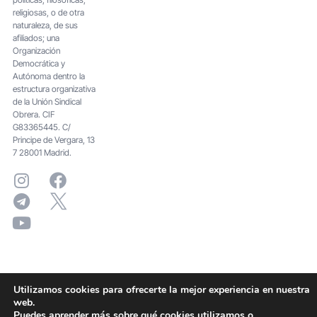
religiosas, o de otra
naturaleza, de sus
afiliados; una
Organización
Democrática y
Autónoma dentro la
estructura organizativa
de la Unión Sindical
Obrera. CIF
G83365445. C/
Principe de Vergara, 13
7 28001 Madrid.
Utilizamos cookies para ofrecerte la mejor experiencia en nuestra
web.
Puedes aprender más sobre qué cookies utilizamos o