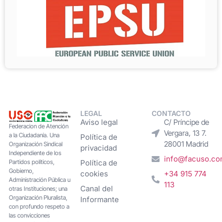
LEGAL
CONTACTO
Aviso legal
C/ Príncipe de
Federacion de Atención
Vergara, 13 7.
a la Ciudadanía. Una
Política de
28001 Madrid
Organización Sindical
privacidad
Independiente de los
info@facuso.c
Partidos políticos,
Política de
Gobierno,
cookies
+34 915 774
Administración Pública u
113
Canal del
otras Instituciones; una
Organización Pluralista,
Informante
con profundo respeto a
las convicciones