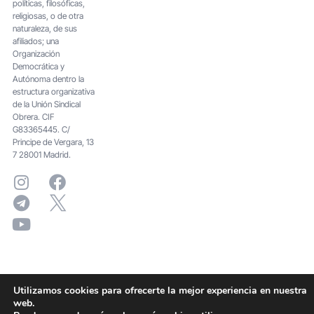
políticas, filosóficas,
religiosas, o de otra
naturaleza, de sus
afiliados; una
Organización
Democrática y
Autónoma dentro la
estructura organizativa
de la Unión Sindical
Obrera. CIF
G83365445. C/
Principe de Vergara, 13
7 28001 Madrid.
Utilizamos cookies para ofrecerte la mejor experiencia en nuestra
web.