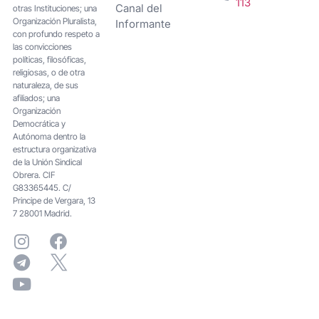
113
Canal del
otras Instituciones; una
Organización Pluralista,
Informante
con profundo respeto a
las convicciones
políticas, filosóficas,
religiosas, o de otra
naturaleza, de sus
afiliados; una
Organización
Democrática y
Autónoma dentro la
estructura organizativa
de la Unión Sindical
Obrera. CIF
G83365445. C/
Principe de Vergara, 13
7 28001 Madrid.