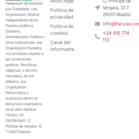
Aviso legal
C/ Príncipe de
Federacion de Atención
Vergara, 13 7.
a la Ciudadanía. Una
Política de
28001 Madrid
Organización Sindical
privacidad
Independiente de los
info@facuso.c
Partidos políticos,
Política de
Gobierno,
cookies
+34 915 774
Administración Pública u
113
Canal del
otras Instituciones; una
Organización Pluralista,
Informante
con profundo respeto a
las convicciones
políticas, filosóficas,
religiosas, o de otra
naturaleza, de sus
afiliados; una
Organización
Democrática y
Autónoma dentro la
estructura organizativa
de la Unión Sindical
Obrera. CIF
G83365445. C/
Principe de Vergara, 13
7 28001 Madrid.