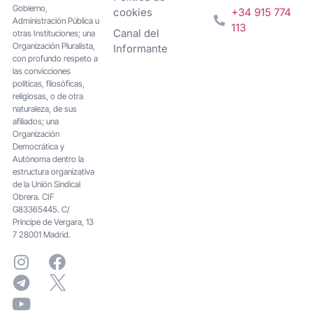
Gobierno,
cookies
+34 915 774
Administración Pública u
113
Canal del
otras Instituciones; una
Organización Pluralista,
Informante
con profundo respeto a
las convicciones
políticas, filosóficas,
religiosas, o de otra
naturaleza, de sus
afiliados; una
Organización
Democrática y
Autónoma dentro la
estructura organizativa
de la Unión Sindical
Obrera. CIF
G83365445. C/
Principe de Vergara, 13
7 28001 Madrid.