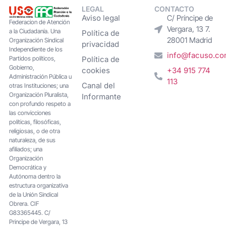
LEGAL
CONTACTO
Aviso legal
C/ Príncipe de
Federacion de Atención
Vergara, 13 7.
a la Ciudadanía. Una
Política de
28001 Madrid
Organización Sindical
privacidad
Independiente de los
info@facuso.c
Partidos políticos,
Política de
Gobierno,
cookies
+34 915 774
Administración Pública u
113
Canal del
otras Instituciones; una
Organización Pluralista,
Informante
con profundo respeto a
las convicciones
políticas, filosóficas,
religiosas, o de otra
naturaleza, de sus
afiliados; una
Organización
Democrática y
Autónoma dentro la
estructura organizativa
de la Unión Sindical
Obrera. CIF
G83365445. C/
Principe de Vergara, 13