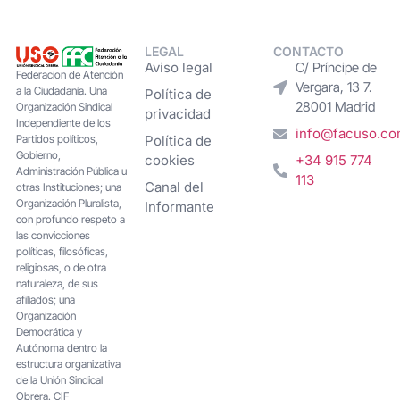
LEGAL
CONTACTO
Aviso legal
C/ Príncipe de
Federacion de Atención
Vergara, 13 7.
a la Ciudadanía. Una
Política de
28001 Madrid
Organización Sindical
privacidad
Independiente de los
info@facuso.c
Partidos políticos,
Política de
Gobierno,
cookies
+34 915 774
Administración Pública u
113
Canal del
otras Instituciones; una
Organización Pluralista,
Informante
con profundo respeto a
las convicciones
políticas, filosóficas,
religiosas, o de otra
naturaleza, de sus
afiliados; una
Organización
Democrática y
Autónoma dentro la
estructura organizativa
de la Unión Sindical
Obrera. CIF