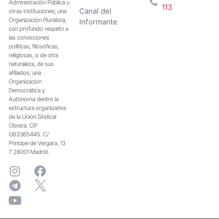
Administración Pública u
113
Canal del
otras Instituciones; una
Organización Pluralista,
Informante
con profundo respeto a
las convicciones
políticas, filosóficas,
religiosas, o de otra
naturaleza, de sus
afiliados; una
Organización
Democrática y
Autónoma dentro la
estructura organizativa
de la Unión Sindical
Obrera. CIF
G83365445. C/
Principe de Vergara, 13
7 28001 Madrid.