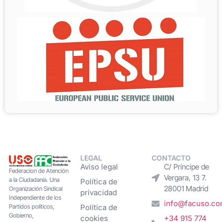
LEGAL
CONTACTO
Aviso legal
C/ Príncipe de
Federacion de Atención
Vergara, 13 7.
a la Ciudadanía. Una
Política de
28001 Madrid
Organización Sindical
privacidad
Independiente de los
info@facuso.c
Partidos políticos,
Política de
Gobierno,
cookies
+34 915 774