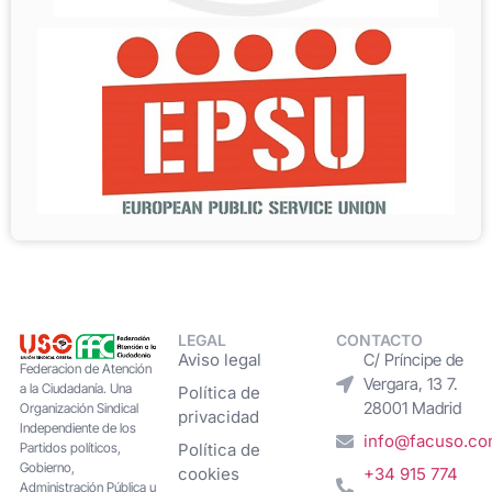
LEGAL
CONTACTO
Aviso legal
C/ Príncipe de
Federacion de Atención
Vergara, 13 7.
a la Ciudadanía. Una
Política de
28001 Madrid
Organización Sindical
privacidad
Independiente de los
info@facuso.c
Partidos políticos,
Política de
Gobierno,
cookies
+34 915 774
Administración Pública u