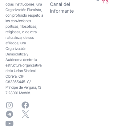
113
Canal del
otras Instituciones; una
Organización Pluralista,
Informante
con profundo respeto a
las convicciones
políticas, filosóficas,
religiosas, o de otra
naturaleza, de sus
afiliados; una
Organización
Democrática y
Autónoma dentro la
estructura organizativa
de la Unión Sindical
Obrera. CIF
G83365445. C/
Principe de Vergara, 13
7 28001 Madrid.