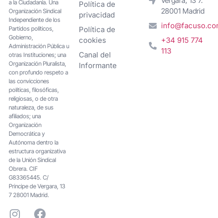
Vergara, 13 7.
a la Ciudadanía. Una
Política de
28001 Madrid
Organización Sindical
privacidad
Independiente de los
info@facuso.c
Partidos políticos,
Política de
Gobierno,
cookies
+34 915 774
Administración Pública u
113
Canal del
otras Instituciones; una
Organización Pluralista,
Informante
con profundo respeto a
las convicciones
políticas, filosóficas,
religiosas, o de otra
naturaleza, de sus
afiliados; una
Organización
Democrática y
Autónoma dentro la
estructura organizativa
de la Unión Sindical
Obrera. CIF
G83365445. C/
Principe de Vergara, 13
7 28001 Madrid.