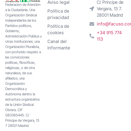
Aviso legal
C/ Príncipe de
Federacion de Atención
Vergara, 13 7.
a la Ciudadanía. Una
Política de
28001 Madrid
Organización Sindical
privacidad
Independiente de los
info@facuso.c
Partidos políticos,
Política de
Gobierno,
cookies
+34 915 774
Administración Pública u
113
Canal del
otras Instituciones; una
Organización Pluralista,
Informante
con profundo respeto a
las convicciones
políticas, filosóficas,
religiosas, o de otra
naturaleza, de sus
afiliados; una
Organización
Democrática y
Autónoma dentro la
estructura organizativa
de la Unión Sindical
Obrera. CIF
G83365445. C/
Principe de Vergara, 13
7 28001 Madrid.