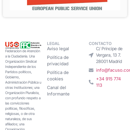
LEGAL
CONTACTO
Aviso legal
C/ Príncipe de
Federacion de Atención
Vergara, 13 7.
a la Ciudadanía. Una
Política de
28001 Madrid
Organización Sindical
privacidad
Independiente de los
info@facuso.c
Partidos políticos,
Política de
Gobierno,
cookies
+34 915 774
Administración Pública u
113
Canal del
otras Instituciones; una
Organización Pluralista,
Informante
con profundo respeto a
las convicciones
políticas, filosóficas,
religiosas, o de otra
naturaleza, de sus
afiliados; una
Organización