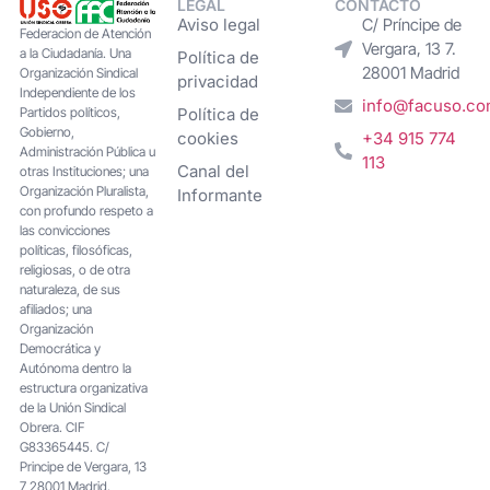
LEGAL
CONTACTO
Aviso legal
C/ Príncipe de
Federacion de Atención
Vergara, 13 7.
a la Ciudadanía. Una
Política de
28001 Madrid
Organización Sindical
privacidad
Independiente de los
info@facuso.c
Partidos políticos,
Política de
Gobierno,
cookies
+34 915 774
Administración Pública u
113
Canal del
otras Instituciones; una
Organización Pluralista,
Informante
con profundo respeto a
las convicciones
políticas, filosóficas,
religiosas, o de otra
naturaleza, de sus
afiliados; una
Organización
Democrática y
Autónoma dentro la
estructura organizativa
de la Unión Sindical
Obrera. CIF
G83365445. C/
Principe de Vergara, 13
7 28001 Madrid.