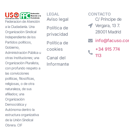
LEGAL
CONTACTO
Aviso legal
C/ Príncipe de
Federacion de Atención
Vergara, 13 7.
a la Ciudadanía. Una
Política de
28001 Madrid
Organización Sindical
privacidad
Independiente de los
info@facuso.c
Partidos políticos,
Política de
Gobierno,
cookies
+34 915 774
Administración Pública u
113
Canal del
otras Instituciones; una
Organización Pluralista,
Informante
con profundo respeto a
las convicciones
políticas, filosóficas,
religiosas, o de otra
naturaleza, de sus
afiliados; una
Organización
Democrática y
Autónoma dentro la
estructura organizativa
de la Unión Sindical
Obrera. CIF