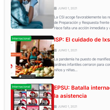
JUNIO 1, 2021
La CSI acoge favorablemente las r
de Preparación y Respuesta frente 
Hace falta una acción inmediata y a
ISP: El cuidado de lxs
Internacional
JUNIO 1, 2021
La pandemia ha puesto de manifiesto
jardines infantiles cerraron para c
niños y niñas...
EPSU: Batalla interna
Internacional
la asistencia
JUNIO 1, 2021