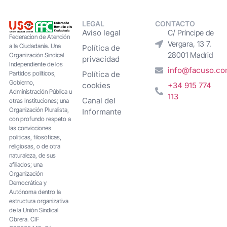
LEGAL
CONTACTO
Aviso legal
C/ Príncipe de
Federacion de Atención
Vergara, 13 7.
a la Ciudadanía. Una
Política de
28001 Madrid
Organización Sindical
privacidad
Independiente de los
info@facuso.c
Partidos políticos,
Política de
Gobierno,
cookies
+34 915 774
Administración Pública u
113
Canal del
otras Instituciones; una
Organización Pluralista,
Informante
con profundo respeto a
las convicciones
políticas, filosóficas,
religiosas, o de otra
naturaleza, de sus
afiliados; una
Organización
Democrática y
Autónoma dentro la
estructura organizativa
de la Unión Sindical
Obrera. CIF